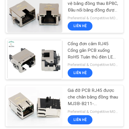
vệ bằng đồng thau 8P8C,
BẢO
Đầu nối bằng đồng được
MẬT
22
bảo vệ bằng đồng thau
Preferential & Competitive MOQ:3000
LIÊN HỆ
Jack cắm dọc
Cổng đơn cắm RJ45
Cổng gắn PCB xuống
RoHS Tuân thủ đèn LED
màu vàng / xanh
Preferential & Competitive MOQ:1000
LIÊN HỆ
27
Giá đỡ PCB RJ45 được
Đầu nối góc phải
che chắn bằng đồng thau
MJ3B-B211-
RSLO5T135-1
Preferential & Competitive MOQ:2000
LIÊN HỆ