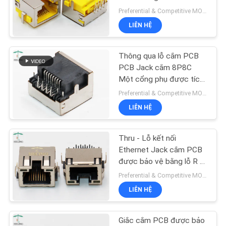
TÔI
Preferential & Competitive MOQ:1000
LIÊN HỆ
YÊU
11
CẦU
Thông qua lỗ cắm PCB
RJ45 100Base T
BÁO
PCB Jack cắm 8P8C
Một cổng phụ được tích
GIÁ
hợp đèn LED
Preferential & Competitive MOQ:1000
LIÊN HỆ
SƠ
ĐỒ
Thru - Lỗ kết nối
12
TRANG
Ethernet Jack cắm PCB
được bảo vệ bằng lỗ R /
WEB
1000Base T RJ45
A với các tab EMI
Preferential & Competitive MOQ:2000
LIÊN HỆ
CHÍNH
SÁCH
Giắc cắm PCB được bảo