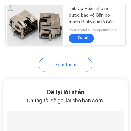
Tab Up Phần nhô ra
21
được bảo vệ Gắn bo
mạch RJ45 qua lỗ Gắn
Cổng đơn RJ45
PCB
Preferential & Competitive MOQ:3000
LIÊN HỆ
Xem thêm
40
Kết nối nhiều cổng
Để lại lời nhắn
RJ45
Chúng tôi sẽ gọi lại cho bạn sớm!