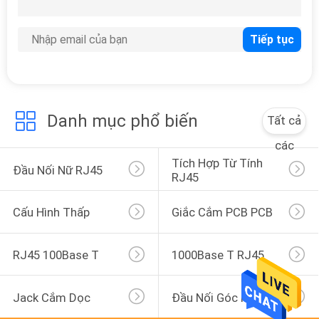
39
Đầu nối RJ45
Danh mục phổ biến
Tất cả
các
Tích Hợp Từ Tính 
20
Đầu Nối Nữ RJ45
RJ45
Đầu nối qua lỗ
Cấu Hình Thấp
Giắc Cắm PCB PCB
RJ45 100Base T
1000Base T RJ45
Jack Cắm Dọc
Đầu Nối Góc Phải
12