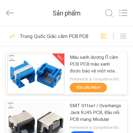
Heling
Electronic
Co.,
Sản phẩm
Ltd..
All
Rights
Reserved.
TRANG
Developed
118
by
Trung Quốc Giắc cắm PCB PCB
ECER
CHỦ
Đầu nối nữ RJ45
HOT
Màu xanh dương Ổ cắm
CÁC
PCB PCB màu xanh
SẢN
được bảo vệ một nửa
Thiết bị đầu cuối 1.27mm
PHẨM
Preferential & Competitive MOQ:3000
cho Ethernet
YÊU CẦU NGAY
13
VỀ
Tích hợp từ tính
SMT Offset / Overhangs
CHÚNG
Jack RJ45 PCB, Đầu nối
RJ45
TÔI
PCB mạng Modular
Preferential & Competitive MOQ:3000