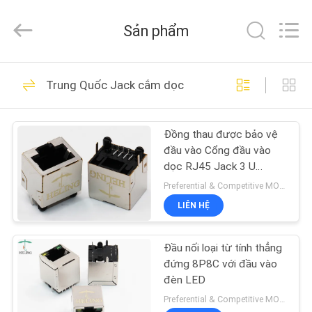
Heling
Electronic
Co.,
Sản phẩm
Ltd..
All
Rights
Reserved.
TRANG
Developed
118
by
Trung Quốc Jack cắm dọc
ECER
CHỦ
Đầu nối nữ RJ45
Đồng thau được bảo vệ
CÁC
đầu vào Cổng đầu vào
SẢN
dọc RJ45 Jack 3 U
"Thiết bị đầu cuối mạ
PHẨM
Preferential & Competitive MOQ:1000
vàng
LIÊN HỆ
13
VỀ
Tích hợp từ tính
Đầu nối loại từ tính thẳng
CHÚNG
đứng 8P8C với đầu vào
RJ45
TÔI
đèn LED
Preferential & Competitive MOQ:3000