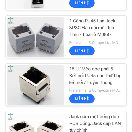
LIÊN HỆ
THAM
QUAN
1 Cổng RJ45 Lan Jack
NHÀ
30
8P8C Đầu nối mô-đun
MÁY
Thru - Loại lỗ MJ88-
Cấu hình thấp
G011-PN2
Preferential & Competitive MOQ:3000
LIÊN HỆ
KIỂM
SOÁT
15 U "Mèo góc phải 5
CHẤT
Kết nối RJ45 cho thiết bị
kết nối / truyền thông
LƯỢNG
16
Preferential & Competitive MOQ:3000
LIÊN HỆ
LIÊN
Giắc cắm PCB PCB
HỆ
Jack cắm một cổng dọc
CHÚNG
PCB Cổng, Jack cáp LAN
tùy chỉnh