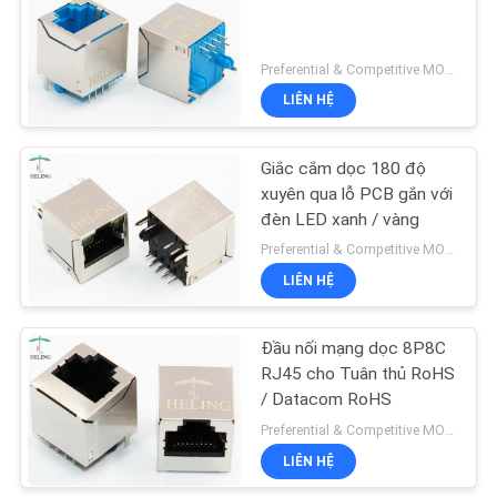
BẢO
MẬT
22
Preferential & Competitive MOQ:1000
LIÊN HỆ
Jack cắm dọc
Giắc cắm dọc 180 độ
xuyên qua lỗ PCB gắn với
đèn LED xanh / vàng
Preferential & Competitive MOQ:3000
LIÊN HỆ
27
Đầu nối mạng dọc 8P8C
Đầu nối góc phải
RJ45 cho Tuân thủ RoHS
/ Datacom RoHS
Preferential & Competitive MOQ:2000
LIÊN HỆ