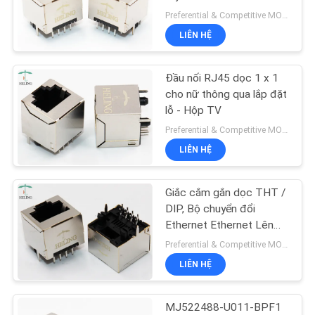
TÔI
Preferential & Competitive MOQ:1000
LIÊN HỆ
YÊU
11
CẦU
Đầu nối RJ45 dọc 1 x 1
RJ45 100Base T
BÁO
cho nữ thông qua lắp đặt
lỗ - Hộp TV
GIÁ
Preferential & Competitive MOQ:3000
LIÊN HỆ
SƠ
ĐỒ
Giắc cắm gắn dọc THT /
12
TRANG
DIP, Bộ chuyển đổi
Ethernet Ethernet Lên
WEB
1000Base T RJ45
hướng chốt
Preferential & Competitive MOQ:1000
LIÊN HỆ
CHÍNH
SÁCH
MJ522488-U011-BPF1