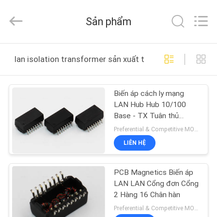
Heling
Electronic
Co.,
Sản phẩm
Ltd..
All
Rights
Reserved.
TRANG
Developed
by
lan isolation transformer sản xuất trực tuyến
ECER
CHỦ
Biến áp cách ly mạng
CÁC
LAN Hub Hub 10/100
SẢN
Base - TX Tuân thủ
chuẩn
PHẨM
Preferential & Competitive MOQ:1000
LIÊN HỆ
VỀ
PCB Magnetics Biến áp
CHÚNG
LAN LAN Cổng đơn Cổng
TÔI
2 Hàng 16 Chân hàn
Preferential & Competitive MOQ:2000