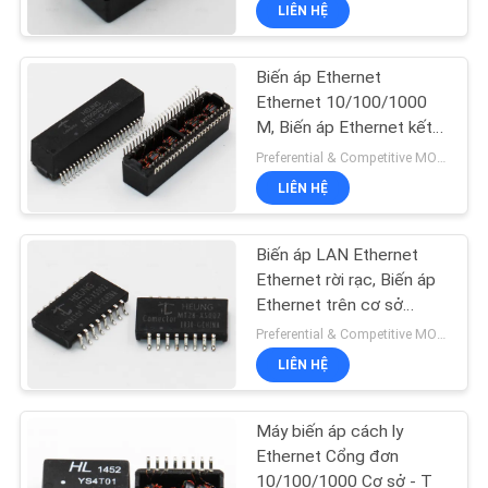
LIÊN HỆ
THAM
QUAN
Biến áp Ethernet
NHÀ
Ethernet 10/100/1000
MÁY
M, Biến áp Ethernet kết
nối
Preferential & Competitive MOQ:1000
LIÊN HỆ
KIỂM
SOÁT
Biến áp LAN Ethernet
CHẤT
Ethernet rời rạc, Biến áp
Ethernet trên cơ sở
LƯỢNG
10/100
Preferential & Competitive MOQ:2000
LIÊN HỆ
LIÊN
HỆ
Máy biến áp cách ly
CHÚNG
Ethernet Cổng đơn
10/100/1000 Cơ sở - T