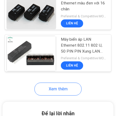
Ethernet màu đen với 16
BẢO
chân
MẬT
Preferential & Competitive MOQ:3000
LIÊN HỆ
Máy biến áp LAN
Ethernet 802.11 802 U,
50 PIN PIN Xung LAN
Biến đổi bề mặt
Preferential & Competitive MOQ:3000
LIÊN HỆ
Xem thêm
Để lại lời nhắn