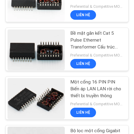
TÔI
Preferential & Competitive MOQ:3000
LIÊN HỆ
YÊU
CẦU
Bề mặt gắn kết Cat 5
BÁO
Pulse Ethernet
Transformer Cấu trúc
GIÁ
cuộn dây hai pha
Preferential & Competitive MOQ:1000
LIÊN HỆ
SƠ
ĐỒ
Một cổng 16 PIN PIN
TRANG
Biến áp LAN LAN rời cho
thiết bị truyền thông
WEB
Preferential & Competitive MOQ:3000
LIÊN HỆ
CHÍNH
SÁCH
Bộ lọc một cổng Gigabit