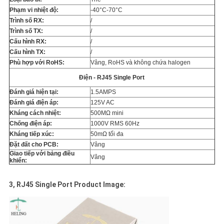
Phạm vi nhiệt độ:
-40°C-70°C
Trình số RX:
/
Trình số TX:
/
Cấu hình RX:
/
Cấu hình TX:
/
Phù hợp với RoHS:
Vâng, RoHS và không chứa halogen
Điện - RJ45 Single Port
Đánh giá hiện tại:
1.5AMPS
Đánh giá điện áp:
125V AC
Kháng cách nhiệt:
500MΩ mini
Chống điện áp:
1000V RMS 60Hz
Kháng tiếp xúc:
50mΩ tối đa
Đặt đất cho PCB:
Vâng
Giao tiếp với bảng điều
Vâng
khiển:
3, RJ45 Single Port Product Image: