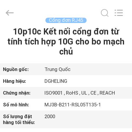
Heling
Electronic
Co.,
Ltd..
All
Cổng đơn RJ45
Rights
Reserved.
Developed
10p10c Kết nối cổng đơn từ
TRANG
by
ECER
tính tích hợp 10G cho bo mạch
CHỦ
chủ
CÁC
SẢN
Nguồn gốc:
Trung Quốc
PHẨM
Hàng hiệu:
DGHELING
Chứng nhận:
ISO9001 , RoHS , UL , CE , REACH
VỀ
Số mô hình:
MJ3B-B211-RSL05T135-1
CHÚNG
Số lượng đặt
2000
TÔI
hàng tối thiểu: