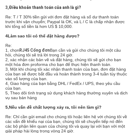
3,
Điều khoản thanh toán của anh là gì?
Re: T / T 30% tiền gửi với đơn đặt hàng và số dư thanh toán
trước khi vận chuyển; Paypal là OK, và L / C là chấp nhận được
khi tổng số tiền là hơn US $ 10,000.
4Làm sao tôi có thể đặt hàng được?
Re:
1, chọn
RJ45 Cổng đơn
Bạn cần và gửi cho chúng tôi một câu
hỏi, chúng tôi sẽ trả lời trong 24 giờ.
2, xác nhận các bản vẽ và đặt hàng, chúng tôi sẽ gửi cho bạn
một hóa đơn proforma cho bạn để thực hiện thanh toán.
3, Một khi chúng tôi xác nhận thanh toán của bạn, đơn đặt hàng
của bạn sẽ được bắt đầu và hoàn thành trong 3-4 tuần tùy thuộc
vào số lượng của bạn.
4, Giao hàng của bạn bằng DHL / FedEx / UPS, theo yêu cầu
của bạn.
5, Theo dõi tình trạng sử dụng khách hàng thường xuyên và dịch
vụ sau bán hàng
5,
Nếu vấn đề chất lượng xảy ra, tôi nên làm gì?
Re: Chỉ cần gửi email cho chúng tôi hoặc liên hệ với chúng tôi về
các vấn đề khiếu nại của bạn, chúng tôi sẽ chuyển tiếp nó đến
các bộ phận liên quan của chúng tôi và quay lại với bạn với một
giải pháp hài lòng trong vòng 24 giờ.