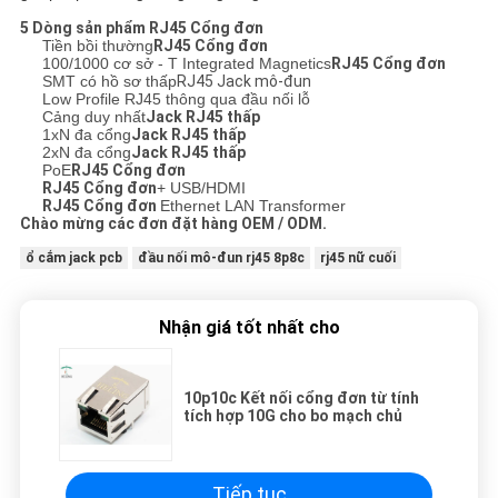
5 Dòng sản phẩm
RJ45 Cổng đơn
Tiền bồi thường
RJ45 Cổng đơn
100/1000 cơ sở - T Integrated Magnetics
RJ45 Cổng đơn
SMT có hồ sơ thấp
RJ45 Jack mô-đun
Low Profile RJ45 thông qua đầu nối lỗ
Cảng duy nhất
Jack RJ45 thấp
1xN đa cổng
Jack RJ45 thấp
2xN đa cổng
Jack RJ45 thấp
PoE
RJ45 Cổng đơn
RJ45 Cổng đơn
+ USB/HDMI
RJ45 Cổng đơn
Ethernet LAN Transformer
Chào mừng các đơn đặt hàng OEM / ODM.
ổ cắm jack pcb
đầu nối mô-đun rj45 8p8c
rj45 nữ cuối
Nhận giá tốt nhất cho
10p10c Kết nối cổng đơn từ tính
tích hợp 10G cho bo mạch chủ
Tiếp tục