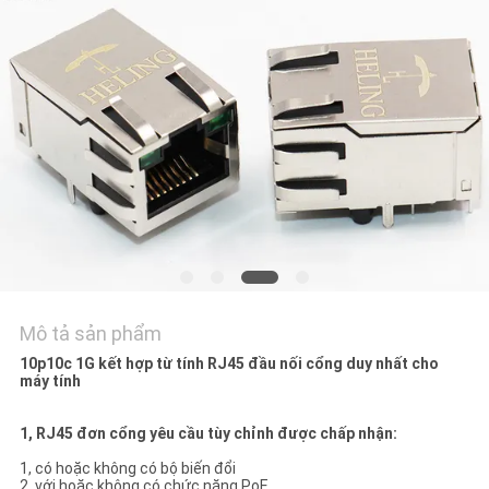
TÔI
YÊU
CẦU
BÁO
GIÁ
SƠ
ĐỒ
TRANG
Mô tả sản phẩm
WEB
10p10c 1G kết hợp từ tính RJ45 đầu nối cổng duy nhất cho
máy tính
CHÍNH
1, RJ45 đơn cổng yêu cầu tùy chỉnh được chấp nhận:
SÁCH
1, có hoặc không có bộ biến đổi
2, với hoặc không có chức năng PoE