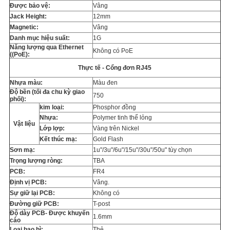
Được bảo vệ:
Vâng
Jack Height:
12mm
Magnetic:
Vâng
Danh mục hiệu suất:
1G
Năng lượng qua Ethernet
Không có PoE
((PoE):
Thực tế - Cổng đơn RJ45
Nhựa màu:
Màu đen
Độ bền (tối đa chu kỳ giao
750
phối):
kim loại:
Phosphor đồng
Nhựa:
Polymer tinh thể lỏng
Vật liệu
Lớp lợp:
Vàng trên Nickel
Kết thúc mạ:
Gold Flash
Sơn mạ:
1u"/3u"/6u"/15u"/30u"/50u" tùy chọn
Trọng lượng ròng:
TBA
PCB:
FR4
Định vị PCB:
Vâng.
Sự giữ lại PCB:
Không có
Đường giữ PCB:
T-post
Độ dày PCB- Được khuyến
1.6mm
cáo
Loại bao bì:
Thẻ