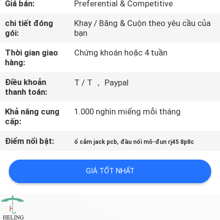
Giá bán:
Preferential & Competitive
THAM
QUAN
chi tiết đóng
Khay / Băng & Cuộn theo yêu cầu của
gói:
bạn
NHÀ
Thời gian giao
Chứng khoán hoặc 4 tuần
MÁY
hàng:
Điều khoản
T / T ， Paypal
KIỂM
thanh toán:
SOÁT
Khả năng cung
1.000 nghìn miếng mỗi tháng
CHẤT
cấp:
LƯỢNG
Điểm nổi bật:
,
ổ cắm jack pcb
đầu nối mô-đun rj45 8p8c
LIÊN
GIÁ TỐT NHẤT
HỆ
CHÚNG