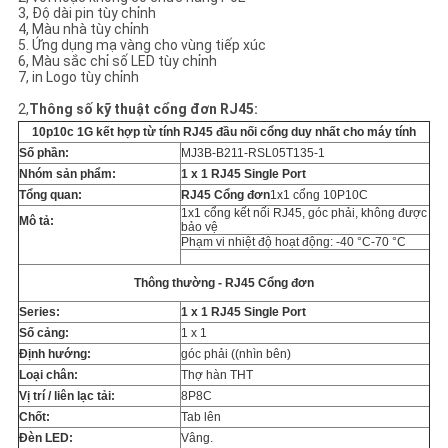
BẢO
3, Độ dài pin tùy chỉnh
4, Màu nhà tùy chỉnh
5. Ứng dụng mạ vàng cho vùng tiếp xúc
MẬT
6, Màu sắc chỉ số LED tùy chỉnh
7, in Logo tùy chỉnh
2,
Thông số kỹ thuật cổng đơn RJ45:
10p10c 1G kết hợp từ tính RJ45 đầu nối cổng duy nhất cho máy tính
Số phần:
MJ3B-B211-RSL05T135-1
Nhóm sản phẩm:
1 x 1 RJ45 Single Port
Tổng quan:
RJ45 Cổng đơn
1x1 cổng 10P10C
1x1 cổng kết nối RJ45, góc phải, không được
Mô tả:
bảo vệ
Phạm vi nhiệt độ hoạt động: -40 °C-70 °C
Thông thường - RJ45 Cổng đơn
Series:
1 x 1 RJ45 Single Port
Số cảng:
1 x 1
Định hướng:
góc phải ((nhìn bên)
Loại chân:
Thợ hàn THT
Vị trí / liên lạc tải:
8P8C
Chốt:
Tab lên
Đèn LED:
Vâng.