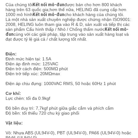
BẢO
Của chúng tôi
Kết nối mô-đun
được bán cho hơn 800 khách
hàng trên 63 quốc gia;hơn thế nữa, HELING đã cung cấp hơn
MẬT
1000 mô hình
Kết nối mô-đun
cho khách hàng của chúng tôi.
Là một nhà sản xuất chuyên nghiệp được chứng nhận ISO9001:
2008, HELING luôn tham gia vào R & D, sản xuất và tiếp thị các
sản phẩm Cấu hình thấp / Nhỏ / Chống thấm nước
Kết nối mô-
đun
cùng với các giải pháp, tập trung vào sản xuất hàng loạt và
đạt được tỷ lệ giá cả / chất lượng tốt nhất.
Điện:
Định mức hiện tại: 1.5A
Điện áp định mức: 125VAC
Điện trở cách điện: 500MΩ phút
Điện trở tiếp xúc: 20MΩmax
Điện áp chịu đựng: 1000VAC RMS, 50 hoặc 60Hz 1 phút
Cơ khí:
Lực chèn: tối đa 0.9kgf
Độ bền duy trì: 7,7kgf phút giữa giắc cắm và phích cắm
Độ bền: tối thiểu 720 chu kỳ giao phối
Vật liệu:
Vỏ: Nhựa ABS (UL94V-0), PBT (UL94V-0), PA66 (UL94V-0) hoặc
PA46 (UL94V-0)