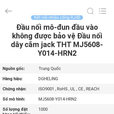
Heling
Electronic
Co.,
Ltd..
All
Kết nối nhiều cổng RJ45
Rights
Reserved.
Đầu nối mô-đun đầu vào
TRANG
Developed
by
ECER
không được bảo vệ Đầu nối
CHỦ
dây cắm jack THT MJ5608-
CÁC
Y014-HRN2
SẢN
PHẨM
Nguồn gốc:
Trung Quốc
Hàng hiệu:
DGHELING
VỀ
Chứng nhận:
ISO9001 , RoHS , UL , CE , REACH
CHÚNG
Số mô hình:
MJ5608-Y014-HRN2
TÔI
Số lượng đặt
1000