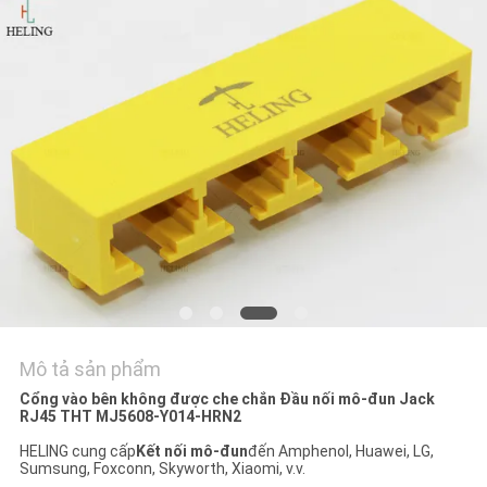
TÔI
YÊU
CẦU
BÁO
GIÁ
SƠ
ĐỒ
TRANG
WEB
Mô tả sản phẩm
Cổng vào bên không được che chắn Đầu nối mô-đun Jack
RJ45 THT MJ5608-Y014-HRN2
CHÍNH
HELING cung cấp
Kết nối mô-đun
đến Amphenol, Huawei, LG,
SÁCH
Sumsung, Foxconn, Skyworth, Xiaomi, v.v.