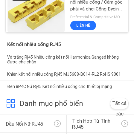
nối nhiều cổng / Cắm góc
phải và chơi Cổng Bycino
Lan Lan
Preferential & Competitive MOQ:2000
LIÊN HỆ
Kết nối nhiều cổng RJ45
Vỏ trắng Rj45 Nhiều cổng kết nối Harmonica Ganged không
được che chắn
Khiên kết nối nhiều cổng Rj45 MJ5688-B014-RL2 RoHS 9001
Đen 8P4C Nữ Rj45 Kết nối nhiều cổng cho thiết bị mạng
Danh mục phổ biến
Tất cả
các
Tích Hợp Từ Tính 
Đầu Nối Nữ RJ45
RJ45