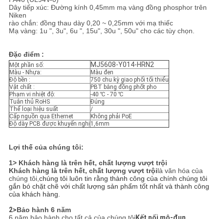
Dây tiếp xúc: Đường kính 0,45mm mạ vàng đồng phosphor trên
Niken
rào chắn: đồng thau dày 0,20 ~ 0,25mm với mạ thiếc
Mạ vàng: 1u ", 3u", 6u ", 15u", 30u ", 50u" cho các tùy chọn.
Đặc điểm :
MJ5608-Y014-HRN2
Một phần số:
Màu - Nhựa:
Màu đen
Độ bền :
750 chu kỳ giao phối tối thiểu
Vật chất :
PBT bằng đồng phốt pho
Phạm vi nhiệt độ:
-40 ℃ - 70 ℃
Tuân thủ RoHS
Đúng
Thể loại hiệu suất
/
Cấp nguồn qua Ethernet
Không phải PoE
Độ dày PCB được khuyến nghị
1,6mm
Lợi thế của chúng tôi:
1> Khách hàng là trên hết, chất lượng vượt trội
Khách hàng là trên hết, chất lượng vượt trội
là văn hóa của
chúng tôi,
chúng tôi luôn tin rằng thành công của chính chúng tôi
gắn bó chặt chẽ với chất lượng sản phẩm tốt nhất và thành công
của khách hàng.
2>
Bảo hành 6 năm
6 năm bảo hành cho tất cả của chúng tôi
Kết nối mô-đun