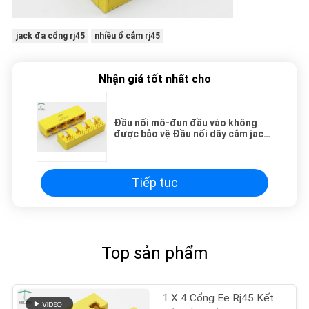
jack đa cổng rj45
nhiều ổ cắm rj45
Nhận giá tốt nhất cho
Đầu nối mô-đun đầu vào không
được bảo vệ Đầu nối dây cắm jack
THT MJ5608-Y014-HRN2
Tiếp tục
Top sản phẩm
1 X 4 Cổng Ee Rj45 Kết