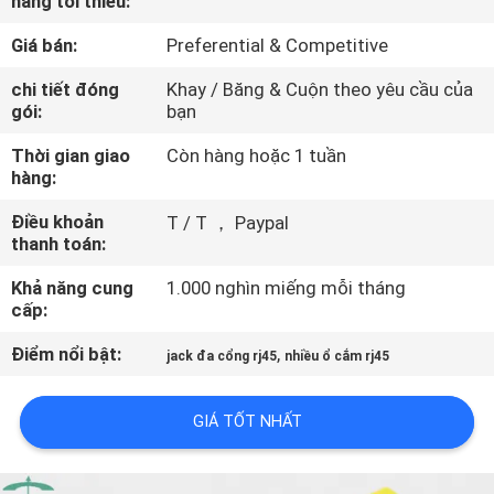
hàng tối thiểu:
THAM
Giá bán:
Preferential & Competitive
QUAN
NHÀ
chi tiết đóng
Khay / Băng & Cuộn theo yêu cầu của
gói:
bạn
MÁY
Thời gian giao
Còn hàng hoặc 1 tuần
hàng:
KIỂM
Điều khoản
T / T ， Paypal
SOÁT
thanh toán:
CHẤT
Khả năng cung
1.000 nghìn miếng mỗi tháng
LƯỢNG
cấp:
Điểm nổi bật:
,
jack đa cổng rj45
nhiều ổ cắm rj45
LIÊN
HỆ
GIÁ TỐT NHẤT
CHÚNG